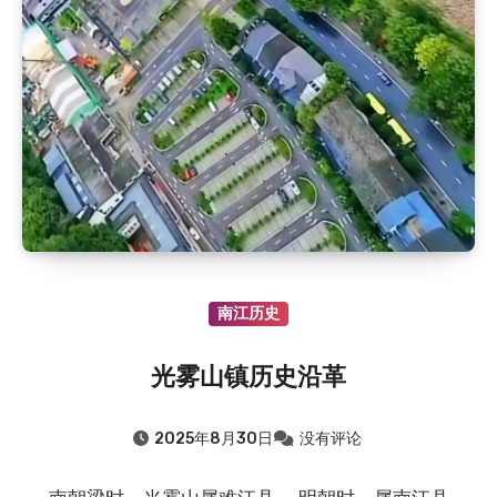
2015.8.7
：巴中清凉洞怪井由来的传说（鲁班赵巧修…
2015.8.7
：通江清代“榜眼”李承恩
2015.8.7
：“品学兼优”的向元调
2015.8.7
：清朝四川提督张必禄的故事
2024.8.7
：晏阳初：从农村寻找济世良方
2019.8.7
：至诚镇九子坡的由来：向氏九兄弟修路惠…
2019.8.7
：南江县神潭溪由来
2018.8.7
：晏阳初和他的故乡
2018.8.7
：杜甫关于巴中的诗歌
南江历史
2018.8.7
：廪君是巴人的祖先吗？
2015.8.7
：巴中清凉洞怪井由来的传说（鲁班赵巧修…
光雾山镇历史沿革
2015.8.7
：通江清代“榜眼”李承恩
2025年8月30日
没有评论
2015.8.7
：“品学兼优”的向元调
2015.8.7
：清朝四川提督张必禄的故事