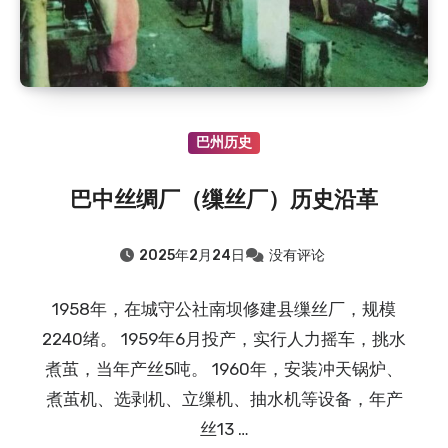
巴州历史
巴中丝绸厂（缫丝厂）历史沿革
2025年2月24日
没有评论
1958年，在城守公社南坝修建县缫丝厂，规模
2240绪。 1959年6月投产，实行人力摇车，挑水
煮茧，当年产丝5吨。 1960年，安装冲天锅炉、
煮茧机、选剥机、立缫机、抽水机等设备，年产
丝13 …