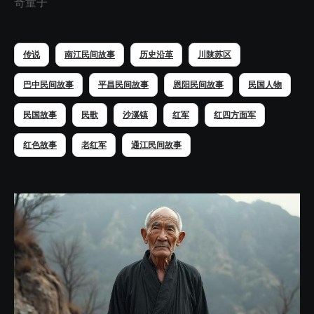
奇童子
传说
南江民间故事
历史沿革
川陕苏区
巴中民间故事
平昌民间故事
恩阳民间故事
民国人物
民国故事
民歌
沙溪镇
红军
红四方面军
红色故事
老红军
通江民间故事