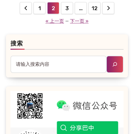
1
2
3
…
12
文
« 上一页
—
下一页 »
章
分
页
搜索