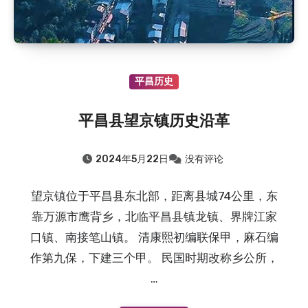
平昌历史
平昌县望京镇历史沿革
2024年5月22日
没有评论
望京镇位于平昌县东北部，距离县城74公里，东
靠万源市鹰背乡，北临平昌县镇龙镇、界牌江家
口镇、南接笔山镇。 清康熙初编联保甲，麻石编
作第九保，下建三个甲。 民国时期改称乡公所，
…