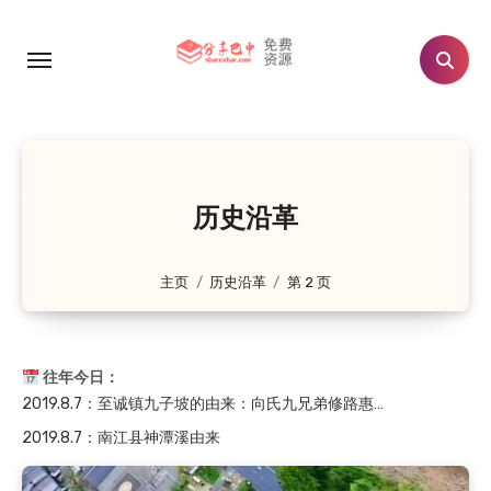
跳
转
到
内
容
历史沿革
主页
历史沿革
第 2 页
2024.8.7
：晏阳初：从农村寻找济世良方
2019.8.7
：至诚镇九子坡的由来：向氏九兄弟修路惠…
往年今日：
2019.8.7
：南江县神潭溪由来
2018.8.7
：晏阳初和他的故乡
2018.8.7
：杜甫关于巴中的诗歌
2018.8.7
：廪君是巴人的祖先吗？