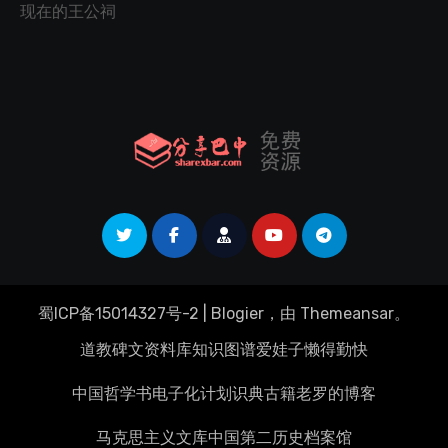
现在的王公祠
蜀ICP备15014327号-2
|
Blogier
，由
Themeansar
。
道教碑文资料库
知识图谱
爱娃子
懒得勤快
中国哲学书电子化计划
识典古籍
老罗的博客
马克思主义文库
中国第二历史档案馆