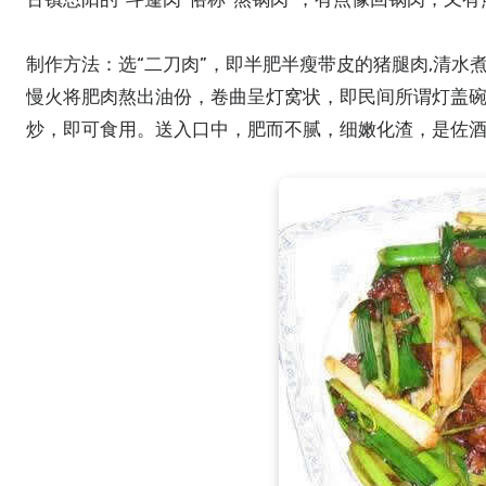
制作方法：选“二刀肉”，即半肥半瘦带皮的猪腿肉,清
慢火将肥肉熬出油份，卷曲呈灯窝状，即民间所谓灯盖
炒，即可食用。送入口中，肥而不腻，细嫩化渣，是佐