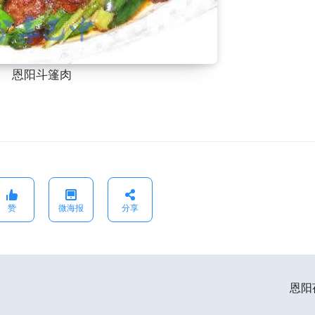
恩阳斗篷肉
赞
微海报
分享
恩阳