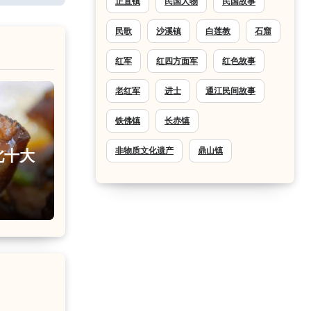
正直镇
民国人物
民国故事
民歌
沙溪镇
白莲教
石窟
红军
红四方面军
红色故事
老红军
进士
通江民间故事
铁佛镇
长赤镇
非物质文化遗产
鼎山镇
北十大