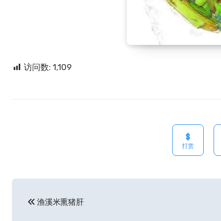
访问数:
1,109
打赏
文
渔溪米熏猪肝
章