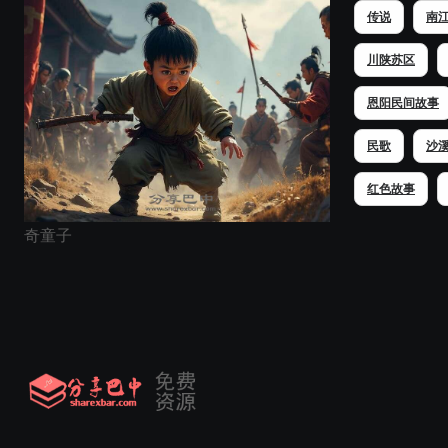
传说
南
川陕苏区
恩阳民间故事
民歌
沙
红色故事
奇童子