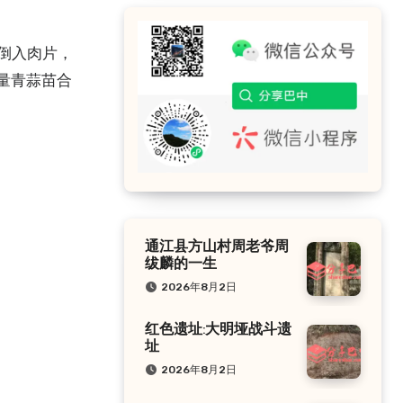
倒入肉片，
量青蒜苗合
通江县方山村周老爷周
绂麟的一生
2026年8月2日
红色遗址:大明垭战斗遗
址
2026年8月2日