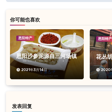
导
航
你可能也喜欢
恩阳特产
恩阳特
恩阳沙参泥源自三河场镇
花丛
一带的中药风味名小吃
2021年3月14日
2020
发表回复