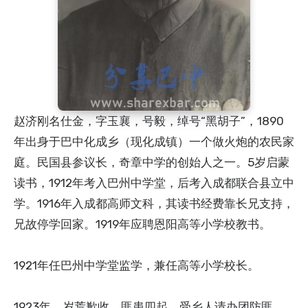
赵济刚名仕金，字玉襄，号毅，绰号“黑胡子”，1890
年出身于巴中化成乡（现化成镇）一个做火炮的农民家
庭。民国县参议长，奇章中学的创始人之一。5岁启蒙
读书，1912年考入巴州中学堂，后考入成都联合县立中
学。1916年入成都高师文科，其读书经费靠长兄支持，
兄故停学回家。1919年应聘恩阳高等小学校教书。
1921年任巴州中学堂监学，兼任高等小学校长。
1923年，岁荒歉收，匪患四起，受乡人请办团防匪，