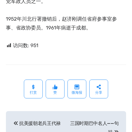
党军政人员之一。
1952年川北行署撤销后，赵济刚调任省府参事室参
事、省政协委员。1961年病逝于成都。
访问数:
951
打赏
赞
微海报
分享
抗美援朝老兵王代禄
三国时期巴中名人——句
文