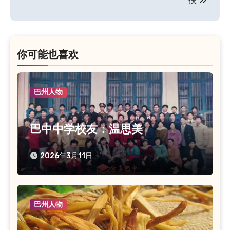
扶
章
导
航
你可能也喜欢
巴州人物
巴中中学校友：温思美
2026年3月11日
巴州人物