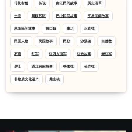
传统村落
传说
南江民间故事
历史沿革
土匪
川陕苏区
巴中民间故事
平昌民间故事
恩阳民间故事
曾口镇
来历
正直镇
民国人物
民国故事
民歌
沙溪镇
白莲教
石窟
红军
红四方面军
红色故事
老红军
进士
通江民间故事
铁佛镇
长赤镇
非物质文化遗产
鼎山镇