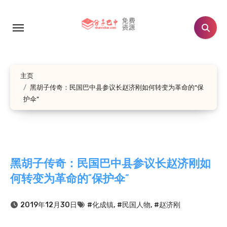
跳
转
到
内
容
主页
黑胡子传奇：民国巴中县参议长赵济刚如何转变为革命的“保
护伞”
黑胡子传奇：民国巴中县参议长赵济刚如
何转变为革命的“保护伞”
2019年12月30日
#化成镇
,
#民国人物
,
#赵济刚