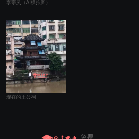
李宗灵（AI模拟图）
现在的王公祠