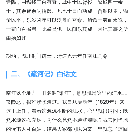
诸隘，用缗钱二百有奇，城中士民胥役，醵钱四十余
千，其余皆余为捐廉。凡七十日而功成，贾舶以集，物
价以平，乐岁凶年可以泛舟而互汆。所谓一劳而永逸，
一费而百省者，此举是也。民间乐其成，因汜其事之所
由始如此。
胡炳，湖北荆门进士，清道光元年任南江县令
二、《疏河记》白话文
南江这个地方，旧名叫“难江”，意思就是这里的江水非
常险恶，很难涉水渡过。我自从庚辰年（1820年）来
这里上任，看着这源源不断的江水，心里就很纳闷：既
然水源这么充足，为什么竟然不通航船呢？我去问当地
的读书人和百姓，结果大家都习以为常，早就忘了这回