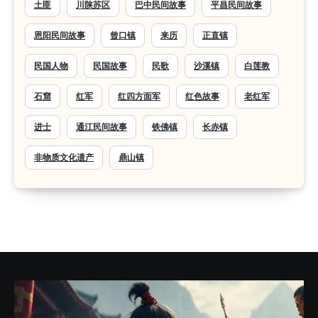
土匪
川陕苏区
巴中民间故事
平昌民间故事
恩阳民间故事
曾口镇
来历
正直镇
民国人物
民国故事
民歌
沙溪镇
白莲教
石窟
红军
红四方面军
红色故事
老红军
进士
通江民间故事
铁佛镇
长赤镇
非物质文化遗产
鼎山镇