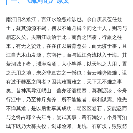
一、《疏河记》原文
南江旧名难江，言江水险恶难涉也。余自庚辰莅任兹
土，疑其源源不竭，何以不通舟楫？问之士人，则习与
相忘久矣。夫南江既治于此，商贾之辐凑，行旅之往
来，有无之贸迁，在在任以肩背惫矣，而无济于事，且
江自光木山发源，东南行，而与岷江合流以入于海。其
萦涸城下者，澒漭湓涌，大小毕浮，以天地之大用，置
之无用之地，未必非亘古之一憾也！若云滩势险难，诅
有过于夔巫之间者？因其难而难之，天下无不难之事
矣。昔神禹导江岷山，盖亦泛滥梗塞，莫测沥淡，今舟
行江中，乃至神斤鬼斧，所不能施者，获利谋焉。惟先
不惮其难，是以后世享其成功，朝区区卷石，安能忍而
与之终占耶？去年冬，尝试其事，凿石淘沙，小舟可洎
城下既乃大募夫役，划却险滩、龙坑、石矿坝，猴猴箭