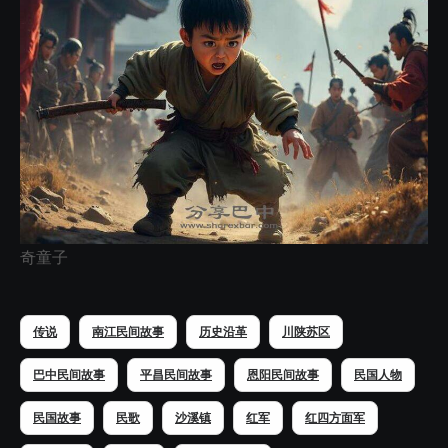
奇童子
传说
南江民间故事
历史沿革
川陕苏区
巴中民间故事
平昌民间故事
恩阳民间故事
民国人物
民国故事
民歌
沙溪镇
红军
红四方面军