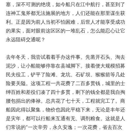
塞，深不可测的绝境，如今船只在江中航行，甚至到了
连神工鬼斧都无法施展的地方，人们还能在那里谋生获
利。正是因为前人当初不怕困难，后世人才能享受成功
的果实，面对眼前这区区的一堆乱石，怎么能忍心让它
永远阻碍交通呢？
去年冬天，我尝试着着手办这件事。先凿开石头、淘去
泥沙，让小船能够停靠在县城脚下。接着便大规模招募
民夫役工，铲平了险滩、龙坑、石矿坝、猴猴箭等几处
险要关隘。这项工程一共花费了二百多贯钱，城里的士
绅百姓和差役们凑了四十多贯，剩下的钱全都是我自掏
腰包捐出的俸禄。总共花了七十天，工程就完工了。商
船因此得以聚集，物价也因此平稳下来，无论是丰年还
是灾年，都可以行船来互通有无、调剂粮食。这就是人
们常说的“一次辛劳，永久安逸；一次花费，省去百次