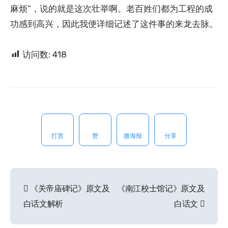
麻烦”，说的就是这次壮举啊。老百姓们都为工程的成
功感到高兴，因此我便详细记述了这件事的来龙去脉。
访问数:
418
打赏
赞
微海报
分享
《关帝庙碑记》原文及
《南江校士馆记》原文及
文
白话文解析
白话文
章
导