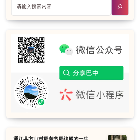
通江县方山村周老爷周绂麟的一生