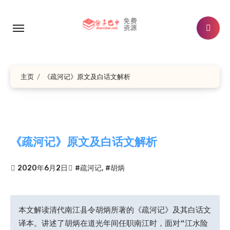
跳
转
到
内
容
主页
《疏河记》原文及白话文解析
《疏河记》原文及白话文解析
2020年6月2日
#疏河记
,
#胡炳
本文解读清代南江县令胡炳所著的《疏河记》及其白话文
译本。讲述了胡炳在道光年间任职南江时，面对“江水险