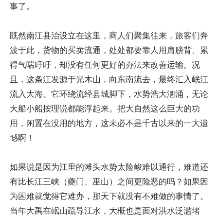
事了。
既然南江县治设立在这里，商人们聚集往来，旅客们奔
波于此，货物的买卖流通，处处都要靠人用肩膀背、累
得气喘吁吁，却没有任何更好的办法来改善运输。况
且，这条江发源于光木山，向东南流去，最终汇入岷江
流入大海。它环绕流经县城脚下，水势浩大汹涌，无论
大船小船按理说都能浮起来。把大自然这么巨大的功
用，闲置在没用的地方，这未必不是千古以来的一大遗
憾啊！
如果说是因为江里的滩头水势太险峻难以通行，难道还
有比长江三峡（夔门、巫山）之间更险恶的吗？如果因
为困难就觉得它难办，那天下就没有不难做的事情了。
当年大禹在岷山疏导江水，大概也是面对洪水泛滥堵