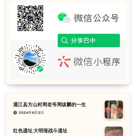
通江县方山村周老爷周绂麟的一生
2026年8月2日
红色遗址:大明垭战斗遗址