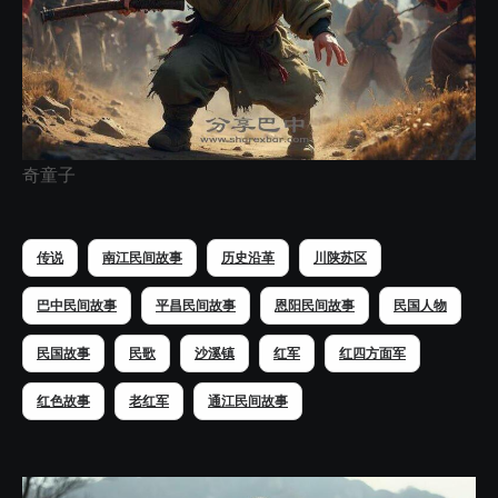
奇童子
传说
南江民间故事
历史沿革
川陕苏区
巴中民间故事
平昌民间故事
恩阳民间故事
民国人物
民国故事
民歌
沙溪镇
红军
红四方面军
红色故事
老红军
通江民间故事