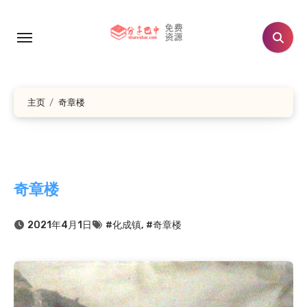
跳
转
到
内
容
主页
奇章楼
奇章楼
2021年4月1日
#化成镇
,
#奇章楼