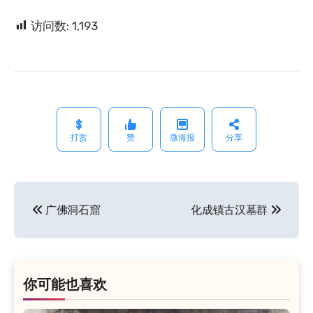
访问数:
1,193
打赏
赞
微海报
分享
广佛洞石窟
化成镇古汉墓群
文
章
导
航
你可能也喜欢