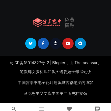
蜀ICP备15014327号-2
|
Blogier
，由
Themeansar
。
道教碑文资料库
知识图谱
爱娃子
懒得勤快
中国哲学书电子化计划
识典古籍
老罗的博客
马克思主义文库
中国第二历史档案馆