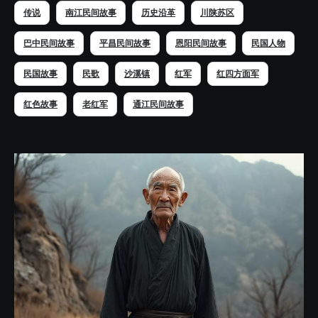
传说
南江民间故事
历史沿革
川陕苏区
巴中民间故事
平昌民间故事
恩阳民间故事
民国人物
民国故事
民歌
沙溪镇
红军
红四方面军
红色故事
老红军
通江民间故事