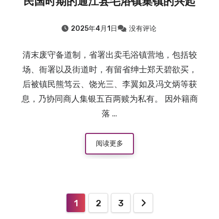
民国时期的通江县毛浴镇集镇的兴起
2025年4月1日
没有评论
清末废守备道制，省署出卖毛浴镇营地，包括较
场、衙署以及街道时，有留省绅士郑天碧欲买，
后被镇民熊笃云、饶光三、李翼如及冯文炳等获
息，乃协同商人集银五百两赎为私有。 因外籍商
落 …
阅读更多
1
2
3
文