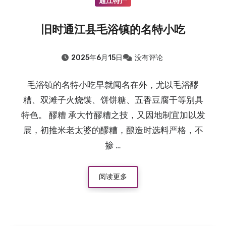
通江特产
旧时通江县毛浴镇的名特小吃
2025年6月15日
没有评论
毛浴镇的名特小吃早就闻名在外，尤以毛浴醪
糟、双滩子火烧馍、饼饼糖、五香豆腐干等别具
特色。 醪糟 承大竹醪糟之技，又因地制宜加以发
展，初推米老太婆的醪糟，酿造时选料严格，不
掺 …
阅读更多