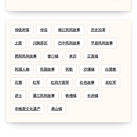
传统村落
传说
南江民间故事
历史沿革
土匪
川陕苏区
巴中民间故事
平昌民间故事
恩阳民间故事
曾口镇
来历
正直镇
民国人物
民国故事
民歌
沙溪镇
白莲教
石窟
红军
红四方面军
红色故事
老红军
进士
通江民间故事
铁佛镇
长赤镇
非物质文化遗产
鼎山镇