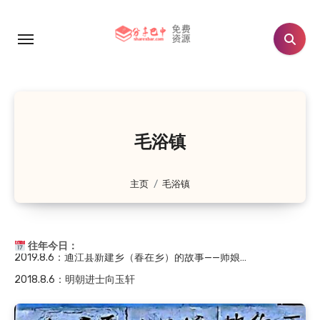
跳
转
2021.8.6
：川陕苏区时期的红军将领
到
2021.8.6
：孙思颖夫妇墓
内
容
2020.8.6
：白衣全鱼宴
2020.8.6
：恩阳区恩阳中学历史沿革（大事记182…
2020.8.6
：红四方面军副总指挥王树声在川陕苏区
毛浴镇
2019.8.6
：旧时流传于通江的民间小调——十二花
2019.8.6
：通江县春在乡（原新建乡）的故事——抗…
主页
毛浴镇
2019.8.6
：通江县新建乡（春在乡）地名故事
2019.8.6
：通江县新建乡（春在乡）的故事——师娘…
2018.8.6
：明朝进士向玉轩
往年今日：
2021.8.6
：川陕苏区时期的红军将领
2021.8.6
：孙思颖夫妇墓
2020.8.6
：白衣全鱼宴