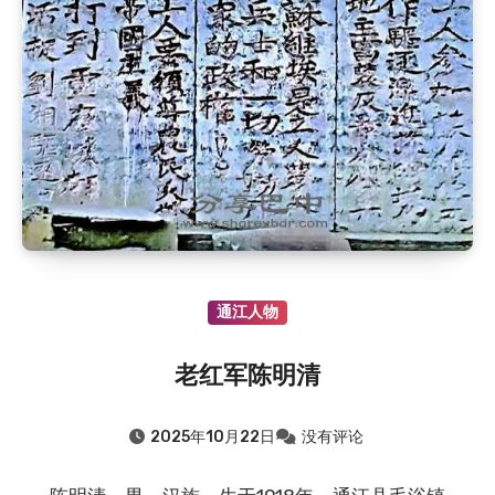
2020.8.6
：恩阳区恩阳中学历史沿革（大事记182…
2020.8.6
：红四方面军副总指挥王树声在川陕苏区
2019.8.6
：旧时流传于通江的民间小调——十二花
2019.8.6
：通江县春在乡（原新建乡）的故事——抗…
2019.8.6
：通江县新建乡（春在乡）地名故事
2019.8.6
：通江县新建乡（春在乡）的故事——师娘…
2018.8.6
：明朝进士向玉轩
通江人物
老红军陈明清
2025年10月22日
没有评论