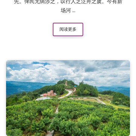
先。俾民无病涉之，叹行人乏泛舟之虞。今有新
场河 …
阅读更多