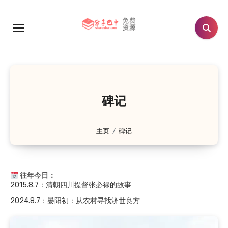
跳
转
到
内
容
碑记
主页
碑记
往年今日：
2024.8.7
：晏阳初：从农村寻找济世良方
2019.8.7
：至诚镇九子坡的由来：向氏九兄弟修路惠…
2019.8.7
：南江县神潭溪由来
2018.8.7
：晏阳初和他的故乡