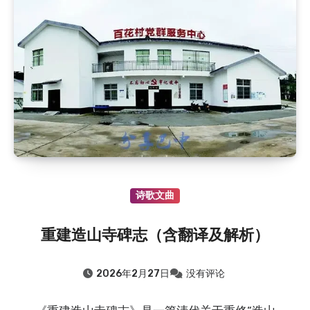
2018.8.7
：杜甫关于巴中的诗歌
2018.8.7
：廪君是巴人的祖先吗？
2015.8.7
：巴中清凉洞怪井由来的传说（鲁班赵巧修…
2015.8.7
：通江清代“榜眼”李承恩
2015.8.7
：“品学兼优”的向元调
2015.8.7
：清朝四川提督张必禄的故事
2024.8.7
：晏阳初：从农村寻找济世良方
2019.8.7
：至诚镇九子坡的由来：向氏九兄弟修路惠…
2019.8.7
：南江县神潭溪由来
诗歌文曲
2018.8.7
：晏阳初和他的故乡
2018.8.7
：杜甫关于巴中的诗歌
重建造山寺碑志（含翻译及解析）
2018.8.7
：廪君是巴人的祖先吗？
2026年2月27日
没有评论
2015.8.7
：巴中清凉洞怪井由来的传说（鲁班赵巧修…
2015.8.7
：通江清代“榜眼”李承恩