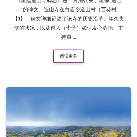
《重建造山寺碑志》是一篇清代关于重修“造山
2015.8.7
：“品学兼优”的向元调
寺”的碑文。造山寺在白庙乡造山村（百花村）
2015.8.7
：清朝四川提督张必禄的故事
【1】。碑文详细记述了该寺的历史沿革、年久失
修的状况，以及僧人（李子）如何发心募捐、主
持重 …
阅读更多