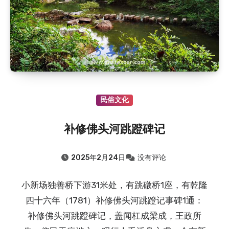
民俗文化
补修佛头河跳蹬碑记
2025年2月24日
没有评论
小新场独善桥下游31米处，有跳礅桥1座，有乾隆
四十六年（1781）补修佛头河跳蹬记事碑1通：
补修佛头河跳蹬碑记，盖闻杠成梁成，王政所