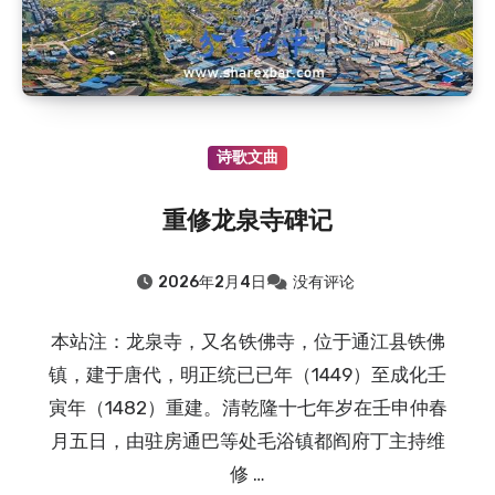
诗歌文曲
重修龙泉寺碑记
2026年2月4日
没有评论
本站注：龙泉寺，又名铁佛寺，位于通江县铁佛
镇，建于唐代，明正统已已年（1449）至成化壬
寅年（1482）重建。清乾隆十七年岁在壬申仲春
月五日，由驻房通巴等处毛浴镇都阎府丁主持维
修 …