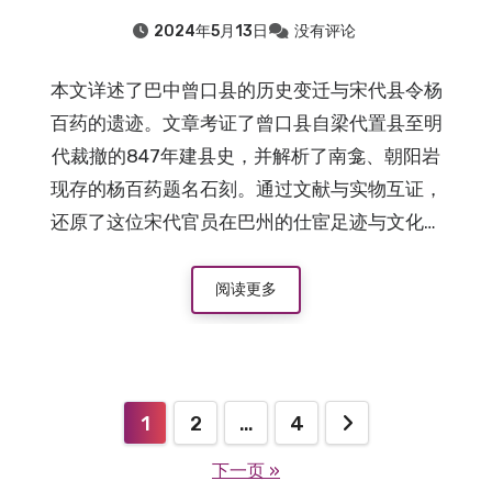
2024年5月13日
没有评论
本文详述了巴中曾口县的历史变迁与宋代县令杨
百药的遗迹。文章考证了曾口县自梁代置县至明
代裁撤的847年建县史，并解析了南龛、朝阳岩
现存的杨百药题名石刻。通过文献与实物互证，
还原了这位宋代官员在巴州的仕宦足迹与文化遗
存。
阅读更多
1
2
…
4
文
下一页 »
章