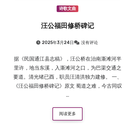
诗歌文曲
汪公福田修桥碑记
2025年3月24日
没有评论
据《民国通江县志稿》，汪公桥在治南澌滩河半
里许，地当东溪，入澌滩河之口，为巴渠交通之
要道。清光绪已酉，职员汪清洪独力建修。 一、
《汪公福田修桥碑记》原文 蜀道之难，今古同叹
…
阅读更多