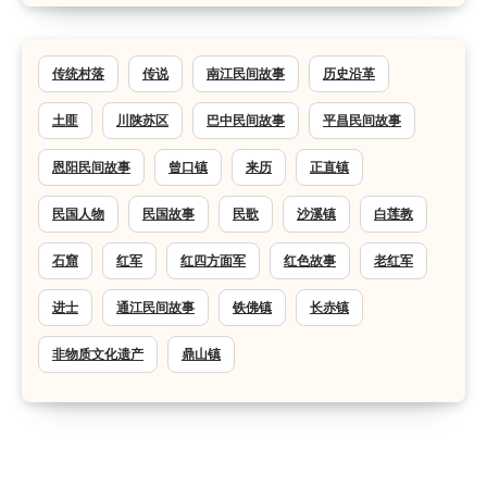
传统村落
传说
南江民间故事
历史沿革
土匪
川陕苏区
巴中民间故事
平昌民间故事
恩阳民间故事
曾口镇
来历
正直镇
民国人物
民国故事
民歌
沙溪镇
白莲教
石窟
红军
红四方面军
红色故事
老红军
进士
通江民间故事
铁佛镇
长赤镇
非物质文化遗产
鼎山镇