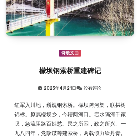
诗歌文曲
檬坝钢索桥重建碑记
2025年4月21日
没有评论
红军入川地，巍巍钢索桥。檬坝跨河架，联拱树
锦标。原属檬坝乡，今辖两河口。宕水隔河千家
叹，急流阻路百姓愁。民之所困，政之所兴。一
九八四年，党政谋筹建索桥，两载倾力绘丹青。