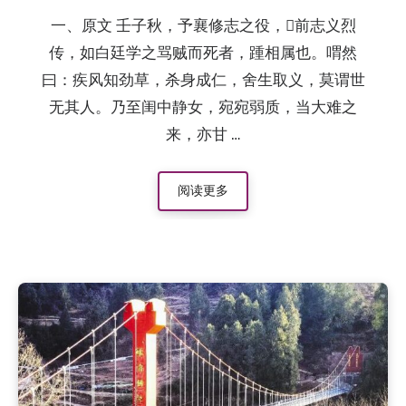
一、原文 壬子秋，予襄修志之役，𬙆前志义烈
传，如白廷学之骂贼而死者，踵相属也。喟然
曰：疾风知劲草，杀身成仁，舍生取义，莫谓世
无其人。乃至闺中静女，宛宛弱质，当大难之
来，亦甘 …
阅读更多