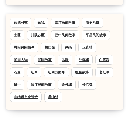
传统村落
传说
南江民间故事
历史沿革
土匪
川陕苏区
巴中民间故事
平昌民间故事
恩阳民间故事
曾口镇
来历
正直镇
民国人物
民国故事
民歌
沙溪镇
白莲教
石窟
红军
红四方面军
红色故事
老红军
进士
通江民间故事
铁佛镇
长赤镇
非物质文化遗产
鼎山镇