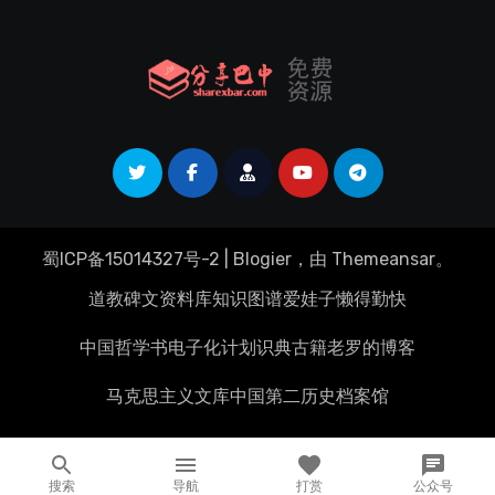
蜀ICP备15014327号-2
|
Blogier
，由
Themeansar
。
道教碑文资料库
知识图谱
爱娃子
懒得勤快
中国哲学书电子化计划
识典古籍
老罗的博客
马克思主义文库
中国第二历史档案馆
搜索
导航
打赏
公众号