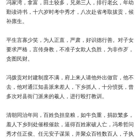
冯家湾，拿富，田土较多，兄弟三人，排行老幺，年幼
勤读诗书，十六岁时考中秀才，八次赴省考取拔贡，候
补廪生。
平生言寡少笑，为人正直，严肃，好识德行善。对子女
要求严格，言传身教，不准子女欺人负胜，为非作歹，
贪图民财。
冯拨贡对封建制度不满，府上来人请他外出做官，他不
去，他对通江知县派来差人，下乡抓人，十分愤抚，曾
多次对县衙门派来的羲人，进行殴打教训。
清朝同治年间，百姓负担皇粮，如牛负重，捐款繁多，
羞人下乡到处催根催款，逼得百姓家破人亡，冯希哲问
秀才任正俊、任元安子谋策，并聚众百牲数百人，子执