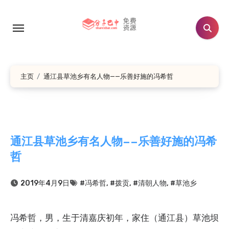
跳
转
到
内
容
主页
通江县草池乡有名人物——乐善好施的冯希哲
通江县草池乡有名人物——乐善好施的冯希
哲
2019年4月9日
#冯希哲
,
#拨贡
,
#清朝人物
,
#草池乡
冯希哲，男，生于清嘉庆初年，家住（通江县）草池坝