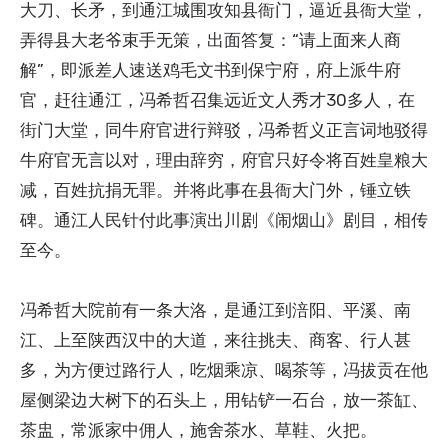
大刀、长矛，到通江城围攻知县衙门，逼近县衙大堂，
弄得县大老爷束手无策，出面答复：“请上面来人商
解”，即派差人速送鸡毛文书到保宁府，府上派牛府
官，赶往通江，冯希哲召集远近文人秀才30多人，在
街门大堂，同牛府官进行辩驳，冯希哲义正言词地驳得
牛府官无言以对，理由辞穷，府官只好令将百姓皇粮大
减，百姓抗捐无罪。并将此事在县衙大门外，锤立铁
碑。通江人民针付此事演出川剧《闹烟山》剧目，相传
至今。
冯希哲大院前有一条大洛，是通江到涪阳、平溪、南
江、上至陕西汉中的大道，来往挑夫、商客、行人甚
多，为方便过路行人，吃烟乘凉、喝茶等，冯拔贡在他
屋侧梁边大树下的石头上，用钻铲一石台，放一茶缸、
茶盅，常派家中佣人，施舍茶水、草鞋、火把。