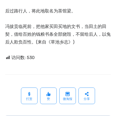
后过路行人，将此地取名为茶馆梁。
冯拔贡临死前，把他家买田买地的文书，当田土的田
契，借给百姓的钱粮书条全部烧毁，不留给后人，以兔
后人欺负百性。(来自《草池乡志》)
访问数:
530
打赏
赞
微海报
分享