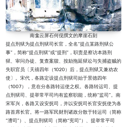
南龛云屏石何伣撰文的摩崖石刻
提点刑狱为提点刑狱司长官，全名“提点某路刑狱公
事”，简称“提点刑狱”或“提刑”，职责是察访本路刑
狱、审问办徒、复查案牍、按劾拖延狱讼与失捕盗贼的
失职官员〔天禧四年（1020）后，提点刑狱又兼劝农
使〕。宋代，各路定设提点刑狱司始于景德四年
（1007），意在分各路转运使之权。各路转运司、提
点刑狱司、提举常平司均有监察职能，统称“监司”。南
宋军兴，各路又设安抚司，并以安抚司长官安抚使为各
路首席长官。将一路军民财刑诸政分散于转运司（简称
“漕司”）、提点刑狱司（简称“宪司”）、提举常平司