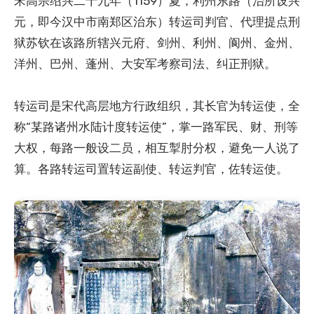
宋高宗绍兴二十九年（1159）夏，利州东路（治所设兴
元，即今汉中市南郑区治东）转运司判官、代理提点刑
狱苏钦在该路所辖兴元府、剑州、利州、阆州、金州、
洋州、巴州、蓬州、大安军考察司法、纠正刑狱。
转运司是宋代高层地方行政组织，其长官为转运使，全
称“某路诸州水陆计度转运使”，掌一路军民、财、刑等
大权，每路一般设二员，相互掣肘分权，避免一人说了
算。各路转运司置转运副使、转运判官，佐转运使。