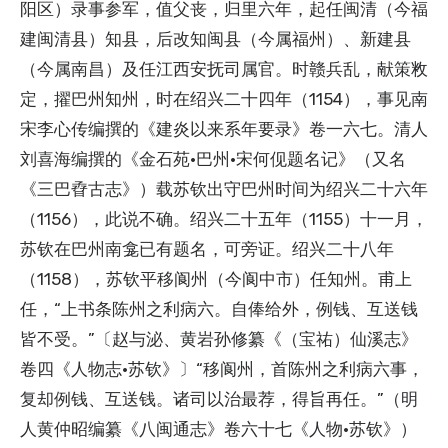
阳区）录事参军，值父丧，归里六年，起任闽清（今福
建闽清县）知县，后改知闽县（今属福州）、新建县
（今属南昌）及任江西安抚司属官。时赣兵乱，献策敉
定，擢巴州知州，时在绍兴二十四年（1154），事见南
宋李心传编撰的《建炎以来系年要录》卷一六七。清人
刘喜海编撰的《金石苑·巴州·宋何伣题名记》（又名
《三巴孴古志》）载苏钦出守巴州时间为绍兴二十六年
（1156），此说不确。绍兴二十五年（1155）十一月，
苏钦在巴州南龛已有题名，可旁证。绍兴二十八年
（1158），苏钦平移阆州（今阆中市）任知州。甫上
任，“上书条陈州之利病六。自俸给外，例钱、互送钱
皆不受。”〔赵与泌、黄岩孙修纂《（宝祐）仙溪志》
卷四《人物志·苏钦》〕“移阆州，首陈州之利病六事，
复却例钱、互送钱。诸司以治最荐，得旨再任。”（明
人黄仲昭编纂《八闽通志》卷六十七《人物·苏钦》）