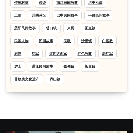
传统村落
传说
南江民间故事
历史沿革
土匪
川陕苏区
巴中民间故事
平昌民间故事
恩阳民间故事
曾口镇
来历
正直镇
民国人物
民国故事
民歌
沙溪镇
白莲教
石窟
红军
红四方面军
红色故事
老红军
进士
通江民间故事
铁佛镇
长赤镇
非物质文化遗产
鼎山镇