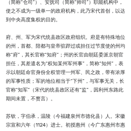
（简称“仓司”）、安抚司（简称“帅司”）职能机构中，
使之不成为一级单一的政府机构，此乃宋代首创，以达
到中央高度集权的目的。
府、州、军为宋代统县政区政府组织。府是有特殊地位
的州，首都、陪都与皇帝驻跸过或担任过节度使的州均
称“府”，其长官称“知府”；州的长官由朝廷委派京朝官
担任，其差遣名为“权知某州军州事”，简称“知州”，表
示以朝廷命官身份全权管理一州军、民之政，带有浓厚
的军事性质；军的地位相当于“下州”，与军事无关，长
官称“知军”（宋代的统县政区还有“监”，因利州东路此
期间未置，不赘言）。
苏钦，字伯承，温陵（今福建泉州市德化县）人。宋徽
宗宣和六年（1124）进士。初授惠州（今广东惠州市惠