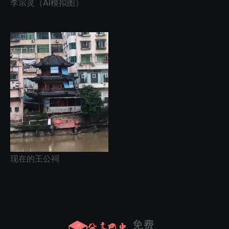
李宗灵（AI模拟图）
现在的王公祠