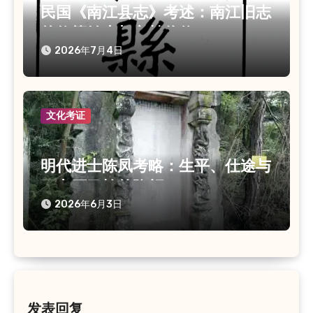
民国《南江县志》考述：南江旧志
的修纂始末与文献价值
2026年7月4日
文化考证
明代进士陈凤考略：生平、仕途与
巴中石马岭竹隐轩
2026年6月3日
发表回复