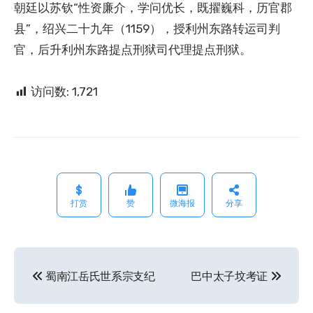
朝廷以苏钦“性资廉介，学问优长，既擢巍科，历官郡
县”，绍兴二十九年（1159），授利州东路转运司判
官，后升利州东路提点刑狱司代理提点刑狱。
访问数:
1,721
打赏
赞
微海报
分享
蜀南江岳氏世系宗支纪
巴中太子坟考证
文
章