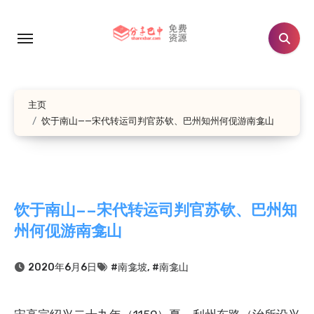
跳
转
到
内
容
主页
饮于南山——宋代转运司判官苏钦、巴州知州何伣游南龛山
饮于南山——宋代转运司判官苏钦、巴州知
州何伣游南龛山
2020年6月6日
#南龛坡
,
#南龛山