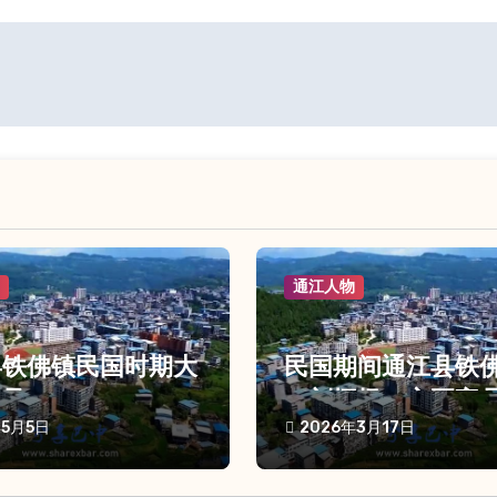
物
通江人物
县铁佛镇民国时期大
民国期间通江县铁
名录
（刘坪场）主要官
年5月5日
2026年3月17日