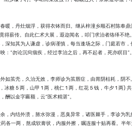
囊春暖，丹灶烟浮，获得衣钵而归。继从梓潼乡顺石村陈奉鼎
载竟得薪传。自此仁术大展，遐迩闻名，叩门求治者络绎不绝
年，深知其为人谦虚，诊病谨慎，每当逢场之际，门庭若市，
映：“勿论沉疴痼疾，经过李治之后，再不起者，死亦瞑目”
，外如茧壳，久治无效，李师诊为茧唇症，由胃阴枯耗，阴不
，冰糖 5 两，山甲 1 两，桃仁 1 两，红花 5 钱，牛夕 1 两)
，酬以金字匾额，云“医术精湛”。
年余，内结外溃，脓水弥漫，恶臭异常，诸医棘手，李诊为乳
香、没药各一两，熬成软膏状，内服外擦，嘱连服十贴再看。半