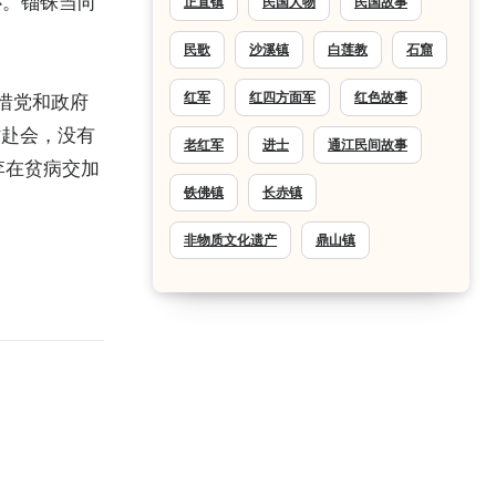
心。锱铢当向
正直镇
民国人物
民国故事
民歌
沙溪镇
白莲教
石窟
红军
红四方面军
红色故事
惜党和政府
时赴会，没有
老红军
进士
通江民间故事
李在贫病交加
铁佛镇
长赤镇
非物质文化遗产
鼎山镇