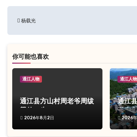
文
杨载光
章
导
航
你可能也喜欢
通江人物
通江人
通江县方山村周老爷周绂
通江
麟的一生
学生
2026年8月2日
2026