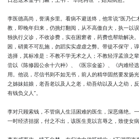
日忽送来金字门匾，上书：“华陀再世”，始知病愈。
李医德高尚，誉满乡里。看病不避送终，他常说“医乃仁
教，即晚年归来，仍挑灯翻阅，从不高傲自大，执一以
独执行义诊，不收诊费，实在困窘者，药费也帮助解决
困，硝黄不可乱施，勿蹈实实虚虚之弊。带徒不保守，谆
选择，其标准是：不教不学无术之人；不教轻浮孟浪之
尝以《陈修园公余十六种》、《医宗金鉴》、《内难经
用。他说，尽信书则不如无书，前人的精华固然要发扬
之姊妹姑娘，老吾老以及人之老，幼吾幼以及人之幼，反
有钱负义人”。
李对只顾索钱，不管病人生活困难的医生，深恶痛绝。
一时经济拮据，付之不出，该医生竟以言辱之，致使女