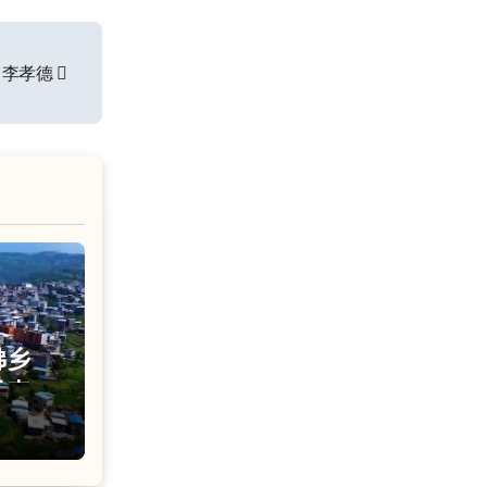
李孝德
佛乡
员表