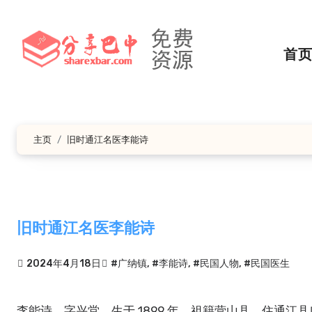
跳
转
到
首
内
容
主页
旧时通江名医李能诗
旧时通江名医李能诗
2024年4月18日
#广纳镇
,
#李能诗
,
#民国人物
,
#民国医生
李能诗，字兴堂，生于 1899 年，祖籍营山县，住通江县广纳乡檬子村。李幼而束发授书，聪颖过人，奈家道寒微，不遑久读，遂