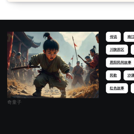
传说
南
川陕苏区
恩阳民间故事
民歌
沙
红色故事
奇童子