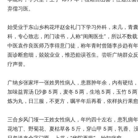
弃儒习医。
始受业于东山乡构花坪赵金礼门下学习外科，未几，青
科，专心致志，闭门读书，人称“闺阁医生”，所以不数
中医袁作良医师乃李得意门徒，称年青时曾随李步趋有
面诊断愈细，兢兢业业，惟恐贻误苍生。尝听广纳群众反
疗声誉。
广纳乡张家坪一张姓男性病人，患唇肿年余，内有硬结
加味益胃汤 (沙参 5 两，麦冬 5 两，生地 5 两，玉竹 5 两
炼为丸，日三服，不更方，嘱半年后再看，依样执行果愈
三合乡风门垭一王姓女性病人，年约四十左右，患乳痈
花地丁、野菊花、夏枯草各 5 斤，穿山甲 5 两，乳