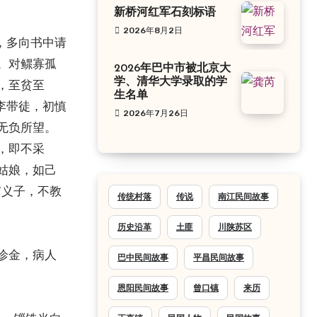
新桥河红军石刻标语
2026年8月2日
，多向书中请
。对鳏寡孤
2026年巴中市被北京大
学、清华大学录取的学
，至贫至
生名单
李带徒，初慎
2026年7月26日
无负所望。
，即不采
姑娘，如己
有义子，不教
传统村落
传说
南江民间故事
历史沿革
土匪
川陕苏区
诊金，病人
巴中民间故事
平昌民间故事
恩阳民间故事
曾口镇
来历