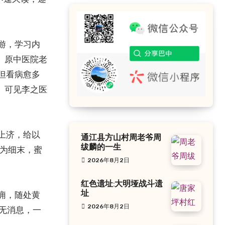
游，学习内
。原中医院老
但看病愈多
。可见李之医
上济，给以
通江县方山村周老爷周
绂麟的一生
 共为细末，蜜
2026年8月2日
红色遗址:大明垭战斗遗
痈，随处黄
址
2026年8月2日
年无消息，一