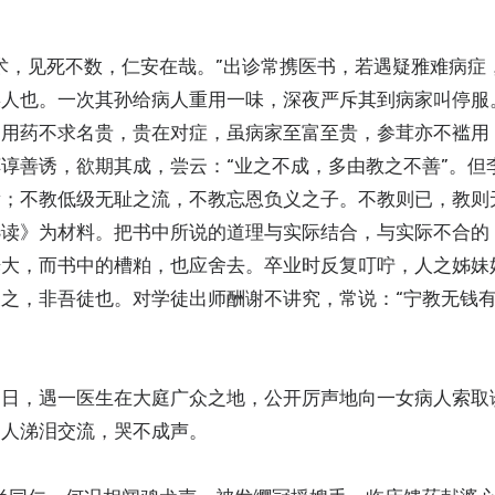
术，见死不数，仁安在哉。”出诊常携医书，若遇疑雅难病症
误人也。一次其孙给病人重用一味，深夜严斥其到病家叫停服
。用药不求名贵，贵在对症，虽病家至富至贵，参茸亦不褴用
谆善诱，欲期其成，尝云：“业之不成，多由教之不善”。但
辈；不教低级无耻之流，不教忘恩负义之子。不教则已，教则
选读》为材料。把书中所说的道理与实际结合，与实际不合的
光大，而书中的槽粕，也应舍去。卒业时反复叮咛，人之姊妹
之，非吾徒也。对学徒出师酬谢不讲究，常说：“宁教无钱
一日，遇一医生在大庭广众之地，公开厉声地向一女病人索取
病人涕泪交流，哭不成声。