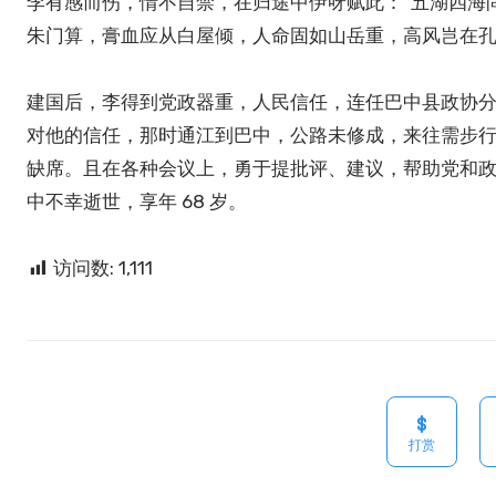
李有感而伤，情不自禁，在归途中伊呀赋此：“五湖四海
朱门算，膏血应从白屋倾，人命固如山岳重，高风岂在孔
建国后，李得到党政器重，人民信任，连任巴中县政协
对他的信任，那时通江到巴中，公路未修成，来往需步行，
缺席。且在各种会议上，勇于提批评、建议，帮助党和政府
中不幸逝世，享年 68 岁。
访问数:
1,111
打赏