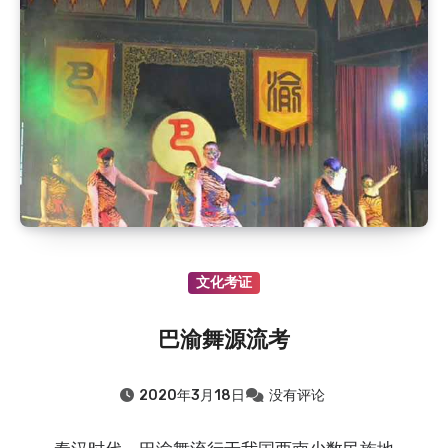
2020.8.6
：白衣全鱼宴
2020.8.6
：恩阳区恩阳中学历史沿革（大事记182…
2020.8.6
：红四方面军副总指挥王树声在川陕苏区
2019.8.6
：旧时流传于通江的民间小调——十二花
2019.8.6
：通江县春在乡（原新建乡）的故事——抗…
2019.8.6
：通江县新建乡（春在乡）地名故事
2019.8.6
：通江县新建乡（春在乡）的故事——师娘…
2018.8.6
：明朝进士向玉轩
文化考证
巴渝舞源流考
2020年3月18日
没有评论