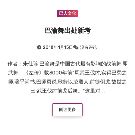
巴人文化
巴渝舞出处新考
2018年1月15日
没有评论
作者：朱仕珍 巴渝舞是中国古代最有影响的战前舞,即
武舞。《左传》载3000年前“周武王伐纣,实得巴蜀之
师,著乎尚书,巴师勇说,歌舞以凌殷人,前徒倒戈,故世之
曰:武王伐纣前戈后舞。”这里对 …
阅读更多