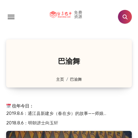
跳
转
到
2021.8.6
：川陕苏区时期的红军将领
内
容
2021.8.6
：孙思颖夫妇墓
2020.8.6
：白衣全鱼宴
2020.8.6
：恩阳区恩阳中学历史沿革（大事记182…
巴渝舞
2020.8.6
：红四方面军副总指挥王树声在川陕苏区
2019.8.6
：旧时流传于通江的民间小调——十二花
主页
巴渝舞
2019.8.6
：通江县春在乡（原新建乡）的故事——抗…
2019.8.6
：通江县新建乡（春在乡）地名故事
2019.8.6
：通江县新建乡（春在乡）的故事——师娘…
往年今日：
2018.8.6
：明朝进士向玉轩
2021.8.6
：川陕苏区时期的红军将领
2021.8.6
：孙思颖夫妇墓