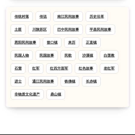
传统村落
传说
南江民间故事
历史沿革
土匪
川陕苏区
巴中民间故事
平昌民间故事
恩阳民间故事
曾口镇
来历
正直镇
民国人物
民国故事
民歌
沙溪镇
白莲教
石窟
红军
红四方面军
红色故事
老红军
进士
通江民间故事
铁佛镇
长赤镇
非物质文化遗产
鼎山镇