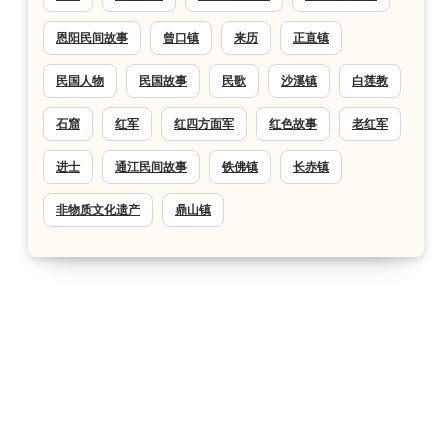
恩阳民间故事
曾口镇
来历
正直镇
民国人物
民国故事
民歌
沙溪镇
白莲教
石窟
红军
红四方面军
红色故事
老红军
进士
通江民间故事
铁佛镇
长赤镇
非物质文化遗产
鼎山镇