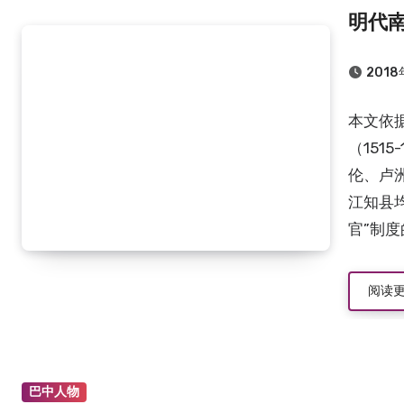
明代
2018
本文依
（151
伦、卢
江知县
官”制
阅读
巴中人物