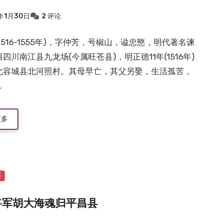
年1月30日
2 评论
1516-1555年)，字仲芳，号椒山，谥忠愍，明代著名谏
四川南江县九龙场(今属旺苍县)，明正德11年(1516年)
北容城县北河照村。其母早亡，其父另娶，生活孤苦，
…
更多
事
将军胡大海魂归平昌县