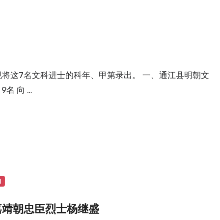
现将这7名文科进士的科年、甲第录出。 一、通江县明朝文
名 向 …
物
嘉靖朝忠臣烈士杨继盛