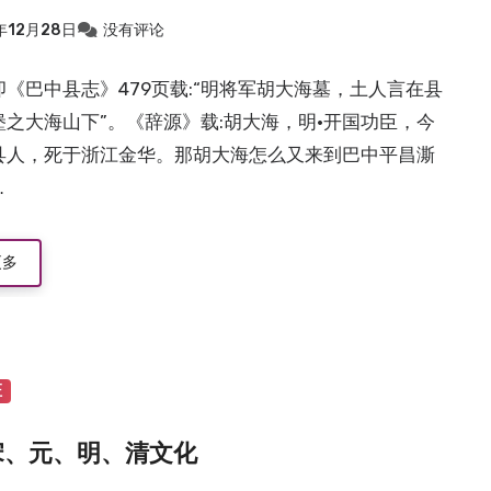
年12月28日
没有评论
卯《巴中县志》479页载:“明将军胡大海墓，土人言在县
堡之大海山下”。《辞源》载:胡大海，明·开国功臣，今
县人，死于浙江金华。那胡大海怎么又来到巴中平昌澌
…
更多
证
宋、元、明、清文化