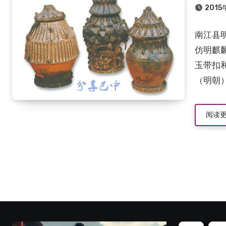
201
南江县
仿明麒
玉带扣
（明朝）
阅读