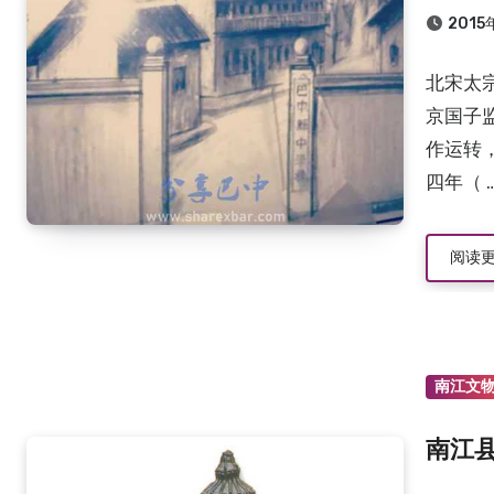
2015
北宋太
京国子
作运转
四年（ 
阅读
南江文
南江