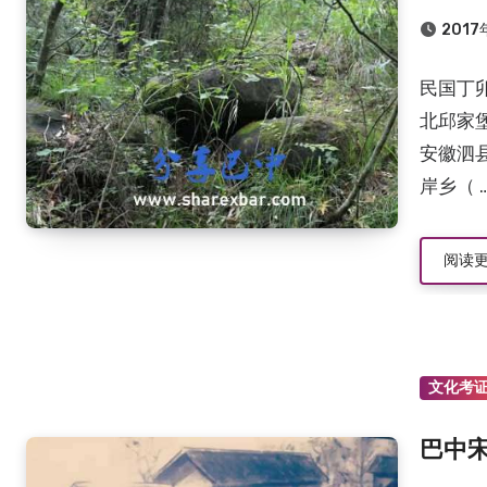
2017
民国丁
北邱家
安徽泗
岸乡（ 
阅读
文化考
巴中