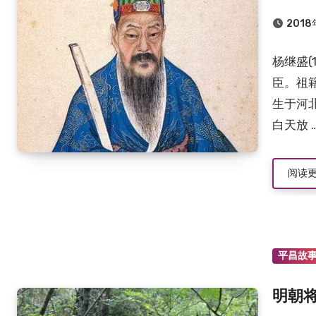
2018
杨继盛(
臣。祖籍
生于河
白天放 
阅读
平昌故
明朝