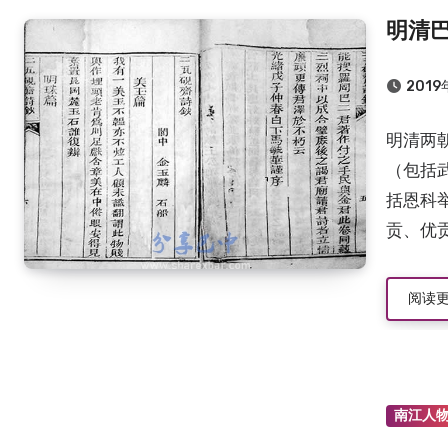
明清
201
明清两
（包括
括恩科
贡、优贡
阅读
南江人