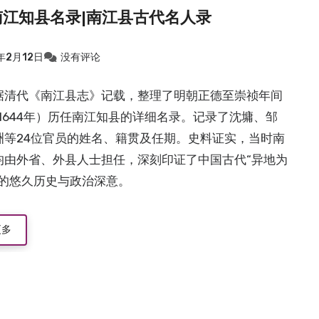
南江知县名录|南江县古代名人录
年2月12日
没有评论
据清代《南江县志》记载，整理了明朝正德至崇祯年间
5-1644年）历任南江知县的详细名录。记录了沈墉、邹
洲等24位官员的姓名、籍贯及任期。史料证实，当时南
均由外省、外县人士担任，深刻印证了中国古代“异地为
度的悠久历史与政治深意。
更多