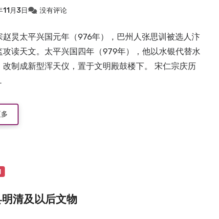
年11月3日
没有评论
宗赵炅太平兴国元年（976年），巴州人张思训被选人汴
监攻读天文。太平兴国四年（979年），他以水银代替水
，改制成新型浑天仪，置于文明殿鼓楼下。 宋仁宗庆历
…
更多
物
县明清及以后文物