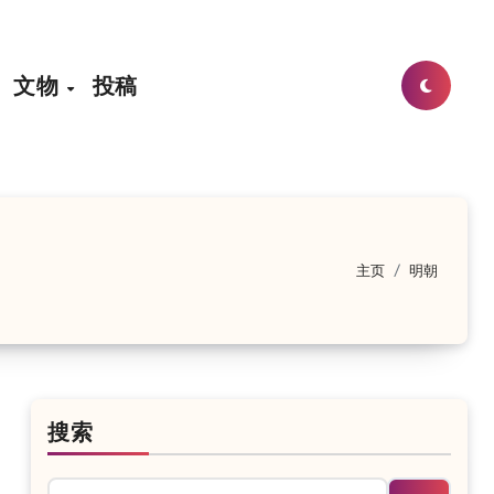
文物
投稿
主页
明朝
年8月6日
：红四方面军副总指挥王树声在川陕苏区
2019年8月6日
：旧
搜索