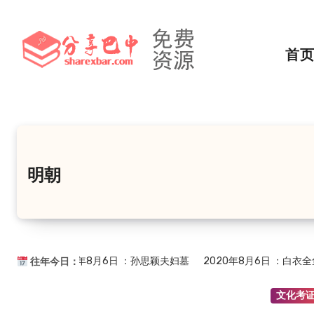
跳
转
到
首
内
容
明朝
军将领
2021年8月6日
：孙思颖夫妇墓
2020年8月6日
：白衣全鱼
往年今日：
文化考