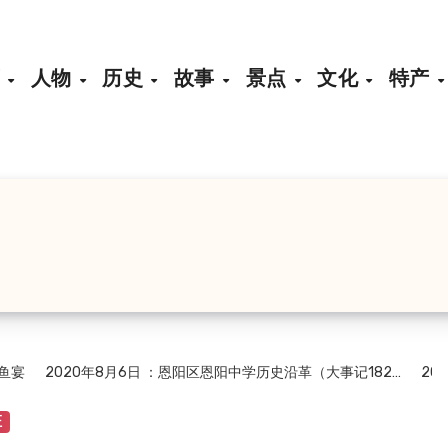
页
人物
历史
故事
景点
文化
特产
宴
2020年8月6日
：恩阳区恩阳中学历史沿革（大事记182…
2020
证